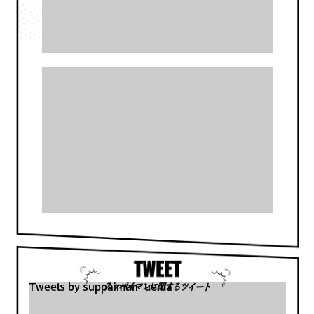
個人の利用に限り、スッパイマンキャラクターを使用
したグッズなどの製作が可能です。ただし、商用利
用、公式コラボはロイヤリティーが発生いたします。
詳しくは利用規約に同意の上、申請ください。
スタッフが使用目的等確認後に画像のダウンロードが
可能になります。
申請お待ちしております。
2023.8
ファミリーのおでかけ情報サイト「ぽてん」に紹介さ
れました。
子供の成長応援サイト「ぽてん」に、
スッパイマン工場で大人気のお菓子ができるまでを見
学、限定サービスや魅力 が紹介されました。
ご来店おまちしております。
2024.7.18
営業時間変更のおしらせ（2024年7月20日より）
平素より上間菓子店をご愛顧頂き誠にありがとうござ
います。
スッパイマンに関するツイート
誠に勝手ではございますが、2024年7月20日（土）よ
り営業時間の変更をさせて頂きます。
Tweets by suppaiman_uema
上間商店