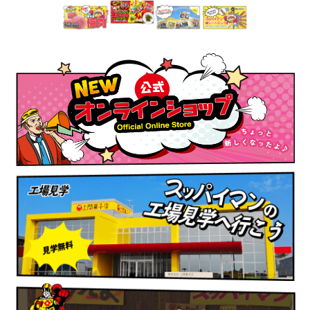
公式オンラインショップ
スッパイマンの工場見学へ行こう
駄菓子屋上間商店
昔なつかしのいっせんまちゃー風店舗