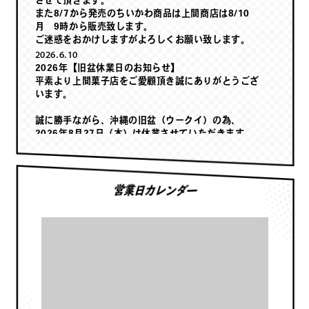
させて頂きます。
また8/7から発売のちいかわ商品は上間商店は8/10
月 9時から販売致します。
ご迷惑をおかけしますがよろしくお願い致します。
2026.6.10
2026年【旧盆休業日のお知らせ】
平素より上間菓子店をご愛顧頂き誠にありがとうござ
います。
誠に勝手ながら、沖縄の旧盆（ウークイ）の為、
2026年8月27日（木）は休業させていただきます。
工場見学、上間商店、通販、お問い合わせ等すべての
営業日カレンダー
業務の休業になります。
ご迷惑をおかけいたしますが、何卒よろしくお願いい
たします。。
2026.1.20
スッパイマン著作権画像申請開始しました！
平素より上間菓子店をご愛顧頂き誠にありがとうござ
います。
この度、スッパイマンキャラクター利用サービスを始
めました。