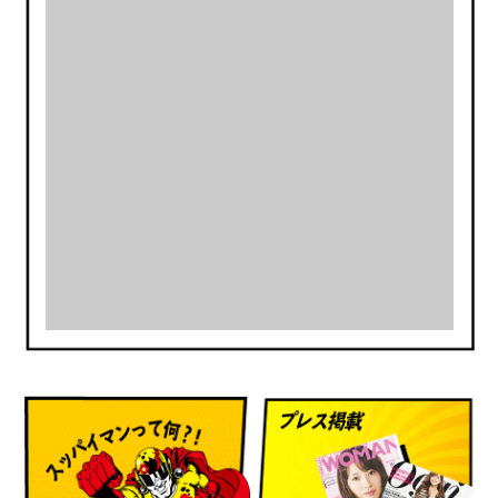
9：00から17：00
工場見学受付時間
午前 9：00から11：30 （団体様10名以上のご見学
は10：00から）
午後 13：00から16：30
何卒、ご理解とご協力をお願い致します。
2024.1.20
5+1GETサービスにつきまして
一部商品の画像に『〇個セット+〇個おまけ』と表記あ
りますが、
HPの不具合により画像が変更されず、表記されてしま
っています。
2023.12/23(土)より5+1GETサービスは終了しており
ますのでご理解の程よろしくお願いいたします。
2024.1.19
スッパイマンって何？！
ポイント配布・所持ポイントにつきまして
プレス掲載
日頃よりスッパイマンオンラインショップをご利用頂
きまして誠にありがとうございます。
2023.12/23(土)より会員様へのポイント配布のサービ
スは終了致しました。