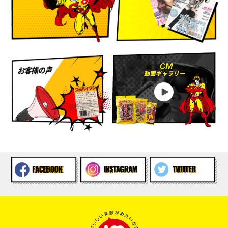
お客様の中で所持ポイントが残っている場合はご注文
時にそのポイント分を差し引いての決済とさせて頂き
ます。
その為、ご注文をされるお客様はお手数をお掛け致し
ますがメール等でご連絡頂けますよう、よろしくお願
お客様の声
いいたします。
CM・動画ギャラリ
2024年いっぱいまでポイントを使用可能です。
2024.1.13
★スッパイマンオンラインショップリニューアル★
皆様、日頃よりスッパイマンオンラインショップをご
利用頂きまして誠にありがとうございます。
この度、オンラインショップのシステムを一部変更し
ております。
今まで１個から注文が可能であった商品が一部セット
販売のみとなっておりますのでご注意下さいませ。
1月15日(月)からのお荷物の発送につきましては、上間
菓子店からの発送ではなく、エコ宅湘南流通センター
様より発送になります。
※状況によりましては上間菓子店からの発送になりま
す。
※日・祝は今まで通り発送はお休みとなります。