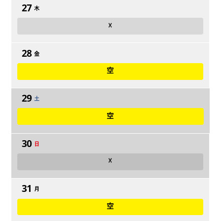
27
木
☓
28
金
空
29
土
空
30
日
☓
31
月
空