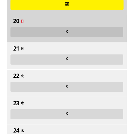
空
20
日
☓
21
月
☓
22
火
☓
23
水
☓
24
木