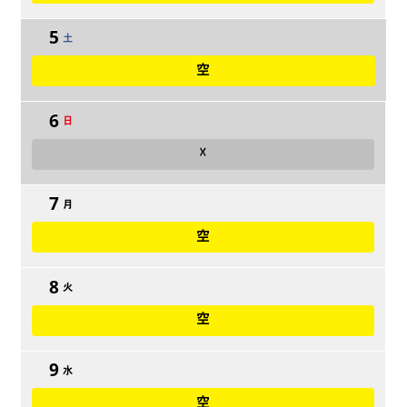
5
土
空
6
日
☓
7
月
空
8
火
空
9
水
空