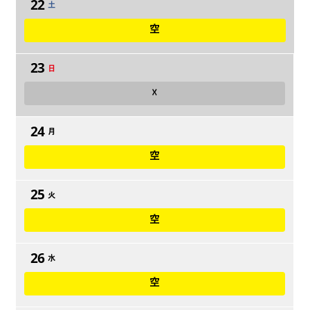
22
土
空
23
日
☓
24
月
空
25
火
空
26
水
空