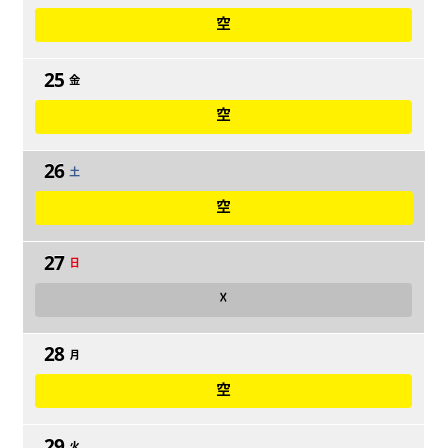
空
25
金
空
26
土
空
27
日
☓
28
月
空
29
火