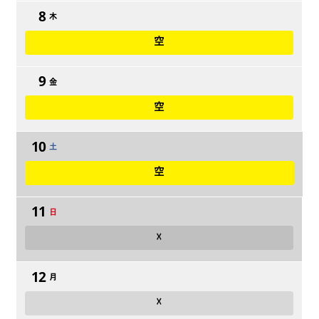
8
木
空
9
金
空
10
土
空
11
日
☓
12
月
☓