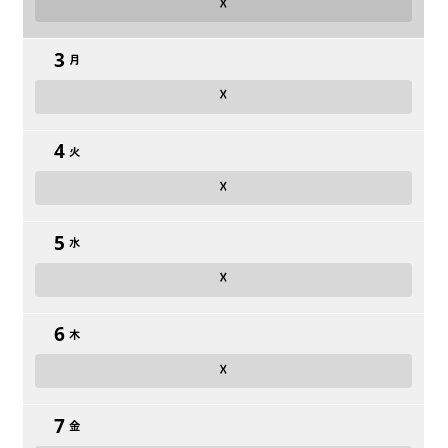
☓
3
月
☓
4
火
☓
5
水
☓
6
木
☓
7
金