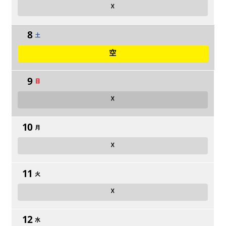
☓
8
土
空
9
日
☓
10
月
☓
11
火
☓
12
水