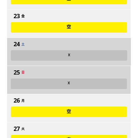
23
金
空
24
土
☓
25
日
☓
26
月
空
27
火