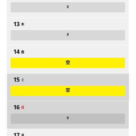
☓
13
木
☓
14
金
空
15
土
空
16
日
☓
17
月