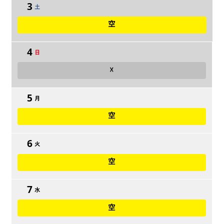
3
土
空
4
日
☓
5
月
空
6
火
空
7
水
空