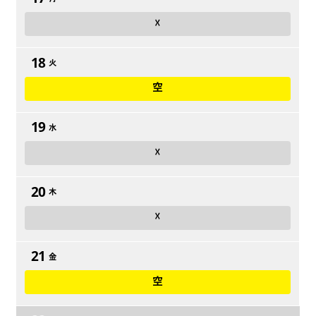
☓
18
火
空
19
水
☓
20
木
☓
21
金
空