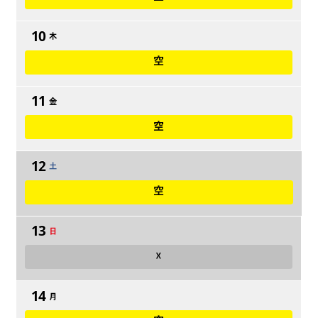
10
木
空
11
金
空
12
土
空
13
日
☓
14
月