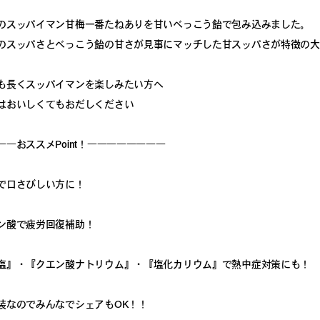
のスッパイマン甘梅一番たねありを甘いべっこう飴で包み込みました。
のスッパさとべっこう飴の甘さが見事にマッチした甘スッパさが特徴の大
も長くスッパイマンを楽しみたい方へ
はおいしくてもおだしください
――おススメPoint！――――――――
で口さびしい方に！
ン酸で疲労回復補助！
塩』・『クエン酸ナトリウム』・『塩化カリウム』で熱中症対策にも！
装なのでみんなでシェアもOK！！