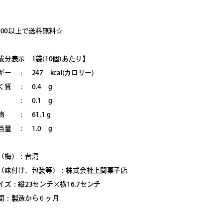
000以上で送料無料☆
成分表示 1袋(10個)あたり】
ー ： 247 kcal(カロリー)
く質 ： 0.4 g
： 0.1 g
 ： 61.1 g
当量 ： 1.0 g
（梅）：台湾
（味付け、包装等）：株式会社上間菓子店
イズ：縦23センチ×横16.7センチ
間：製造から６ヶ月