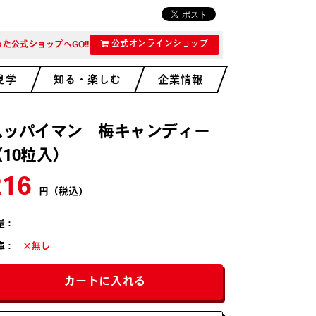
公式オンラインショップ
た公式ショップへGO!!
見学
知る・楽しむ
企業情報
スッパイマン 梅キャンディー
（10粒入）
216
円（税込）
量：
庫：
×無し
カートに入れる