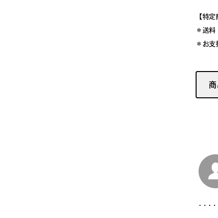
【特定
＊送料
＊お支
商