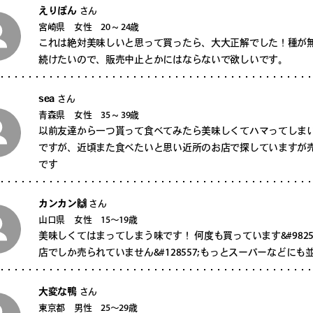
えりぽん
さん
宮崎県 女性 20 ~ 24歳
これは絶対美味しいと思って買ったら、大大正解でした！種が
続けたいので、販売中止とかにはならないで欲しいです。
sea
さん
青森県 女性 35 ~ 39歳
以前友達から一つ貰って食べてみたら美味しくてハマってしま
ですが、近頃また食べたいと思い近所のお店で探していますが
です
カンカン🙌
さん
山口県 女性 15〜19歳
美味しくてはまってしまう味です！ 何度も買っています&#982
店でしか売られていません&#128557;もっとスーパーなどにも並べ
大変な鴨
さん
東京都 男性 25〜29歳