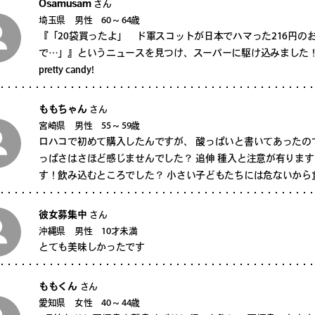
Osamusam
さん
埼玉県 男性 60 ~ 64歳
『「20袋買ったよ」 ド軍スコットが日本でハマった216円の
で…」』というニュースを見つけ、スーパーに駆け込みました！それ
pretty candy!
ももちゃん
さん
宮崎県 男性 55 ~ 59歳
ロハコで初めて購入したんですが、 酸っぱいと書いてあったの
っぱさはさほど感じませんでした？ 追伸 種入と注意が有りま
す！飲み込むところでした？ 小さい子どもたちには危ないから
彼女募集中
さん
沖縄県 男性 10才未満
とても美味しかったです
ももくん
さん
愛知県 女性 40 ~ 44歳