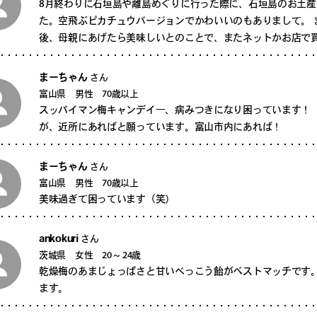
8月終わりに石垣島や離島めぐりに行った際に、石垣島のお土
た。空飛ぶピカチュウバージョンでかわいいのもありまして。 
後、母親にあげたら美味しいとのことで、またネットかお店で
まーちゃん
さん
富山県 男性 70歳以上
スッパイマン梅キャンデイ―、病みつきになり困っています！
が、近所にあればと願っています。富山市内にあれば！
まーちゃん
さん
富山県 男性 70歳以上
美味過ぎて困っています（笑）
ankokuri
さん
茨城県 女性 20 ~ 24歳
乾燥梅のあまじょっぱさと甘いべっこう飴がベストマッチです
ます。