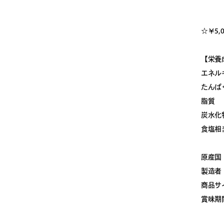
☆￥5,
【栄養
エネルギ
たんぱ
脂質 
炭水化物
食塩相
原産国
製造者
商品サ
賞味期