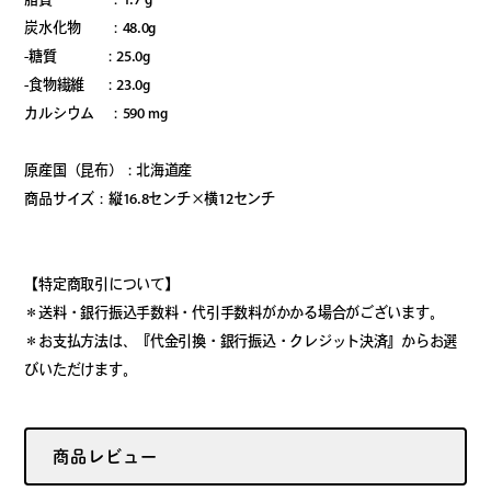
脂質 ：1.7 g
炭水化物 ：48.0g
-糖質 ：25.0g
-食物繊維 ：23.0g
カルシウム ：590 mg
原産国（昆布）：北海道産
商品サイズ：縦16.8センチ×横12センチ
【特定商取引について】
＊送料・銀行振込手数料・代引手数料がかかる場合がございます。
＊お支払方法は、『代金引換・銀行振込・クレジット決済』からお選
びいただけます。
商品レビュー