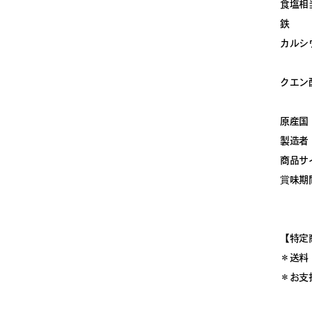
食塩相当
鉄 
カルシウ
クエン
原産国
製造者
商品サイ
賞味期
【特定
＊送料
＊お支