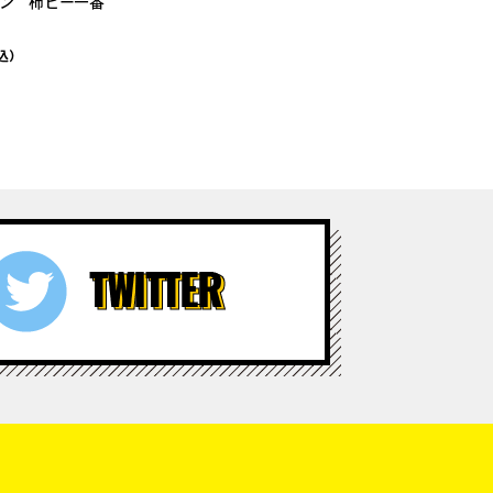
ン 柿ピー一番
込）