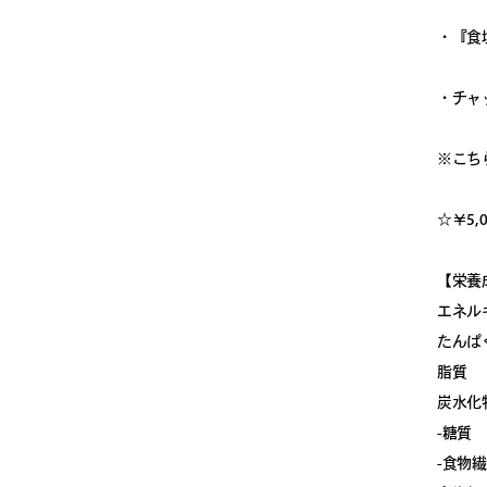
・『食
・チャ
※こち
☆￥5,
【栄養成
エネルギ
たんぱく
脂質 
炭水化
-糖質
-食物繊