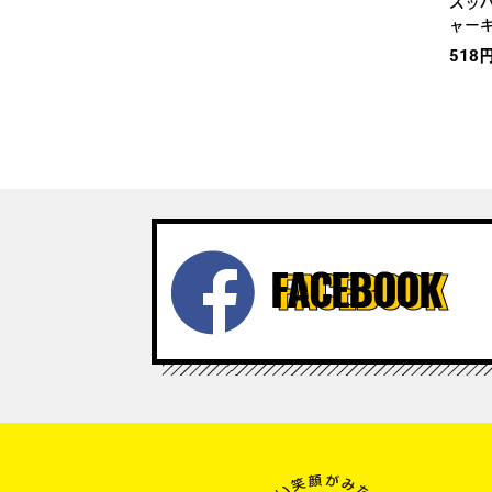
スッ
ャーキ
518