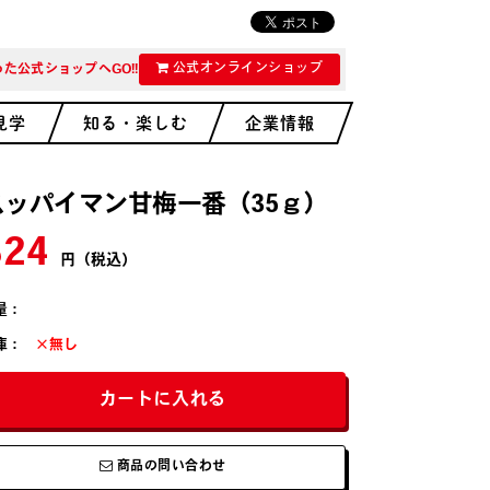
公式オンラインショップ
た公式ショップへGO!!
見学
知る・楽しむ
企業情報
スッパイマン甘梅一番（35ｇ）
324
円（税込）
量：
庫：
×無し
カートに入れる
商品の問い合わせ