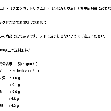
塩』・『クエン酸ナトリウム』・『塩化カリウム』と熱中症対策に必要な
ック付き袋でお出掛けのお供に！
らの商品はたねありです。ノドに詰まらせないようにご注意ください。
000以上で送料無料☆
分表示 1袋(35g)当り】
ー ：30 kcal(カロリー)
質 ：1.0 g
：0.1 g
物 ：9.0 g
 ：4.8 g
維 ：4.2 g