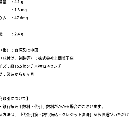
量 ：4.1 g
：1.3 mg
ム ：47.6mg
酸 ：2.4 g
（梅）：台湾又は中国
（味付け、包装等）：株式会社上間菓子店
ズ：縦16.5センチ×横12.4センチ
間：製造から６ヶ月
商取引について】
・銀行振込手数料・代引手数料がかかる場合がございます。
払方法は、『代金引換・銀行振込・クレジット決済』からお選びいただけ