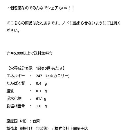
・個包装なのでみんなでシェアもOK！！
※こちらの商品はたねありです。ノドに詰まらせないようにご注意く
ださい。
☆￥5,000以上で送料無料☆
【栄養成分表示 1袋(10個)あたり】
エネルギー ： 247 kcal(カロリー)
たんぱく質 ： 0.4 g
脂質 ： 0.1 g
炭水化物 ： 61.1 g
食塩相当量 ： 1.0 g
原産国（梅）：台湾
製造者（味付け、包装等）：株式会社上間菓子店