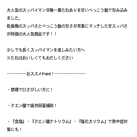
大人気のスッパイマン甘梅一番たねありを甘いべっこう飴で包み込み
ました。
乾燥梅のスッパさとべっこう飴の甘さが見事にマッチした甘スッパさ
が特徴の大人気商品です！！
少しでも長くスッパイマンを楽しみたい方へ
※たねはおいしくてもおだしください
―――――おススメPoint！――――――――
・禁煙で口さびしい方に！
・クエン酸で疲労回復補助！
・『食塩』・『クエン酸ナトリウム』・『塩化カリウム』で熱中症対
策にも！