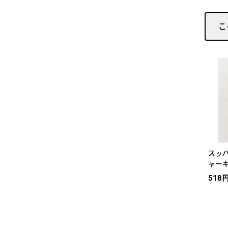
こ
スッ
ャーキ
518