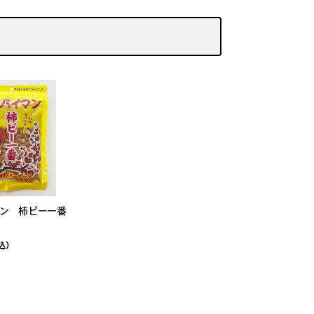
ン 柿ピー一番
込）