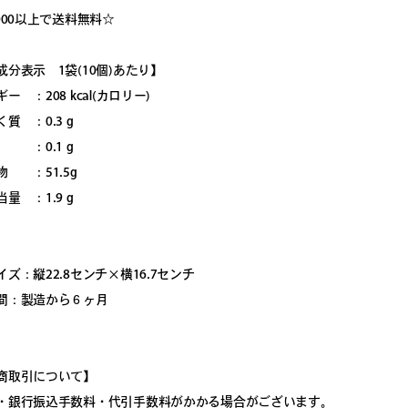
000以上で送料無料☆
成分表示 1袋(10個)あたり】
ー ：208 kcal(カロリー)
質 ：0.3 g
：0.1 g
物 ：51.5g
量 ：1.9 g
ズ：縦22.8センチ×横16.7センチ
間：製造から６ヶ月
商取引について】
・銀行振込手数料・代引手数料がかかる場合がございます。