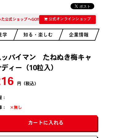
公式オンラインショップ
た公式ショップへGO!!
見学
知る・楽しむ
企業情報
スッパイマン たねぬき梅キャ
ンディー（10粒入）
216
円（税込）
量：
庫：
×無し
カートに入れる