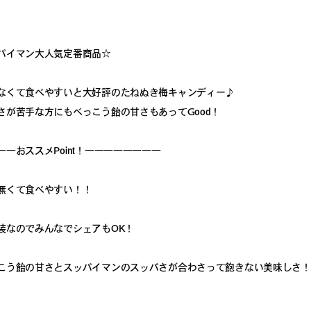
パイマン大人気定番商品☆
なくて食べやすいと大好評のたねぬき梅キャンディー♪
さが苦手な方にもべっこう飴の甘さもあってGood！
――おススメPoint！――――――――
無くて食べやすい！！
装なのでみんなでシェアもOK！
こう飴の甘さとスッパイマンのスッパさが合わさって飽きない美味しさ！