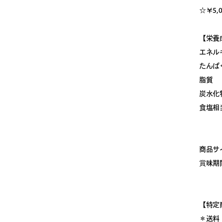
☆￥5,
【栄養
エネルギ
たんぱく
脂質 
炭水化
食塩相当
商品サイ
賞味期
【特定
＊送料