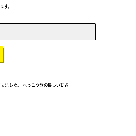
ます。
マりました。 べっこう飴の優しい甘さ
。