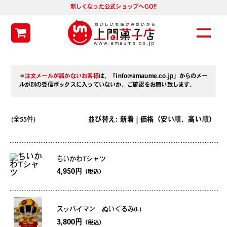
新しくなった公式ショップへGO!!
＊
注文メールが届かないお客様
は、「info@amaume.co.jp」からのメー
ルが別の受信ボックスに入っていないか、ご確認をお願い致します。
(全55件)
並び替え:
新着
| 価格（
安い順
、
高い順
）
ちいかわTシャツ
4,950円
（税込）
スッパイマン ぬいぐるみ(L)
3,800円
（税込）